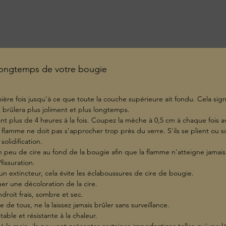
 longtemps de votre bougie
ière fois jusqu'à ce que toute la couche supérieure ait fondu. Cela sign
brûlera plus joliment et plus longtemps.
t plus de 4 heures à la fois. Coupez la mèche à 0,5 cm à chaque fois av
a flamme ne doit pas s'approcher trop près du verre. S'ils se plient ou s
solidification.
 un peu de cire au fond de la bougie afin que la flamme n'atteigne jama
fissuration.
un extincteur, cela évite les éclaboussures de cire de bougie.
r une décoloration de la cire.
droit frais, sombre et sec.
e de tous, ne la laissez jamais brûler sans surveillance.
table et résistante à la chaleur.
 à la main, ils peuvent présenter certaines imperfections telles qu'une l