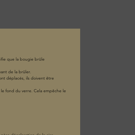
ifie que la bougie brûle
ant de la brûler.
ont déplacés, ils doivent être
is le fond du verre. Cela empêche le
égère décoloration de la cire,