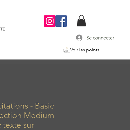
TÉ
Se connecter
Voir les points
citations - Basic
lection Medium
 texte sur