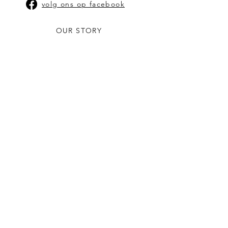
volg ons op facebook
OUR STORY
CONTACT US
stephanie@bam-kaarsen.be
SHOP
SHOP OP TYPE KAARSEN
SHOP OP GEUR
VERKOOPPUNTEN
ALGEMENE VOORWAARDEN
schrijf je in op onze
nieuwbrief
Vul hier je email in:
Schrijf in