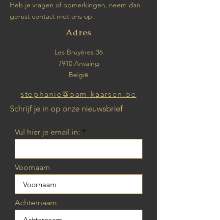
Heb je vragen of opmerkingen, neem dan
gerust contact met ons op.
Adres
Les Bruyères 36
7910 Anvaing
België
stephanie@bam-kaarsen.be
Schrijf je in op onze nieuwsbrief
Vul hier je email in:
Voornaam
Achternaam