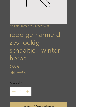
Artikelnummer: 9994999988610
rood gemarmerd
zeshoekig
schaaltje - winter
herbs
Preis
6,00 €
inkl. MwSt.
Anzahl
*
In den Warenkorb