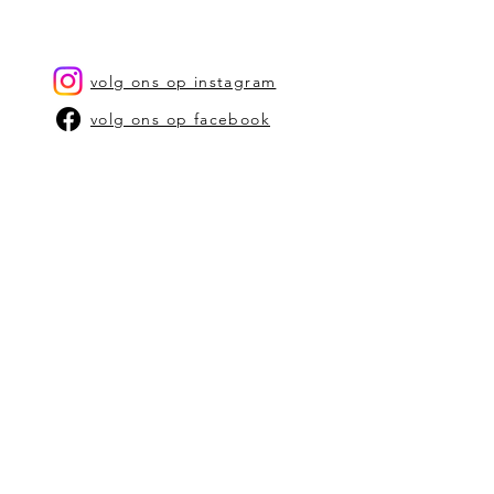
De producten kunnen best
schoongemaakt worden met een
propere, vochtige zachte doek
volg ons op instagram
volg ons op facebook
OUR STORY
CONTACT US
stephanie@bam-kaarsen.be
SHOP
SHOP OP TYPE KAARSEN
SHOP OP GEUR
VERKOOPPUNTEN
ALGEMENE VOORWAARDEN
schrijf je in op onze
nieuwbrief