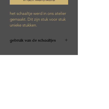
het schaaltje werd in ons atelier
gemaakt. Dit zijn stuk voor stuk
unieke stukken.
gebruik van de schaaltjes
De producten zijn niet vaatwas- en
microgolfbestendig
De producten zijn niet geschikt voor
voeding
Alle producten worden met de hand
gemaakt. Het kan zijn dat er tijdens
het productieproces verschillende
luchtbelletjes, kleurvariaties of vlekjes
verschijnen.
Het product is afgewerkt met een
speciale was. Dit zorgt ervoor dat het
spatwaterbestendig is.