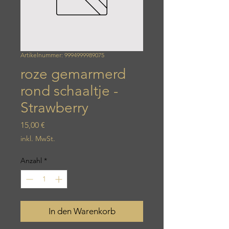
Artikelnummer: 9994999989075
roze gemarmerd
rond schaaltje -
Strawberry
Preis
15,00 €
inkl. MwSt.
Anzahl
*
In den Warenkorb