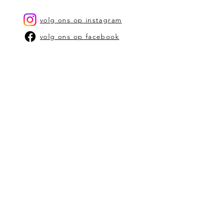
propere, vochtige zachte doek
volg ons op instagram
volg ons op facebook
OUR STORY
CONTACT US
stephanie@bam-kaarsen.be
SHOP
SHOP OP TYPE KAARSEN
SHOP OP GEUR
VERKOOPPUNTEN
ALGEMENE VOORWAARDEN
schrijf je in op onze
nieuwbrief
Vul hier je email in: