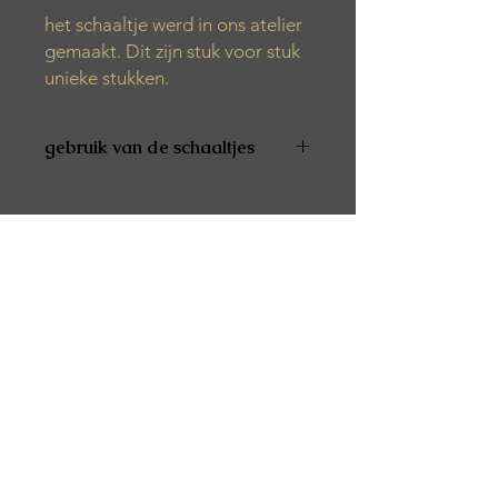
het schaaltje werd in ons atelier
gemaakt. Dit zijn stuk voor stuk
unieke stukken.
gebruik van de schaaltjes
De producten zijn niet vaatwas- en
microgolfbestendig
De producten zijn niet geschikt voor
voeding
Alle producten worden met de hand
gemaakt. Het kan zijn dat er tijdens
het productieproces verschillende
luchtbelletjes, kleurvariaties of vlekjes
verschijnen.
Het product is afgewerkt met een
speciale was. Dit zorgt ervoor dat het
spatwaterbestendig is.
De producten kunnen best
schoongemaakt worden met een