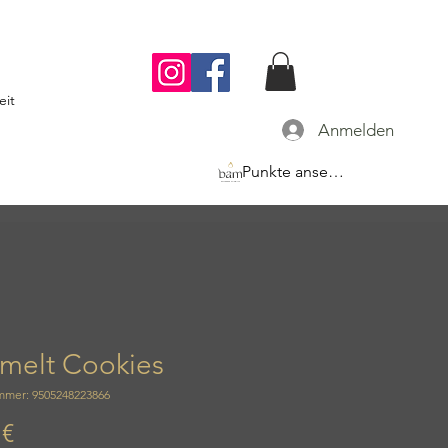
eit
Anmelden
Punkte ansehen
melt Cookies
mmer: 9505248223866
Preis
 €