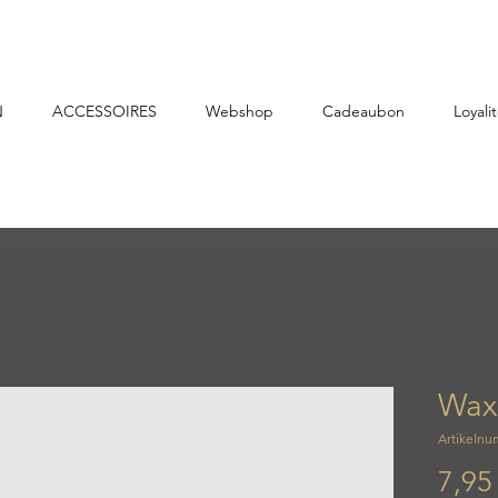
N
ACCESSOIRES
Webshop
Cadeaubon
Loyalit
Wax
Artikelnu
7,95