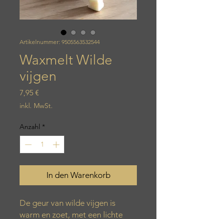
Artikelnummer: 9505563532544
Waxmelt Wilde
vijgen
Preis
7,95 €
inkl. MwSt.
Anzahl
*
In den Warenkorb
De geur van wilde vijgen is
warm en zoet, met een lichte