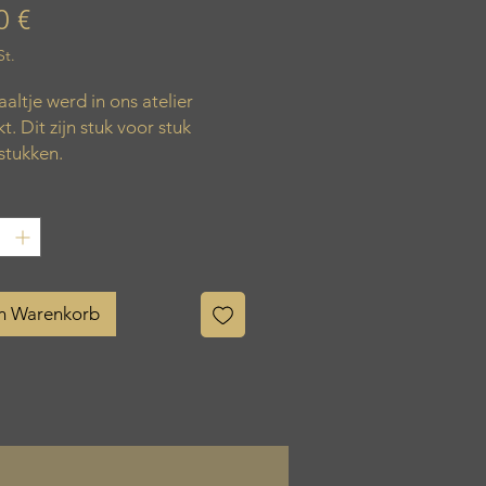
Preis
0 €
St.
aaltje werd in ons atelier
. Dit zijn stuk voor stuk
stukken.
en Warenkorb