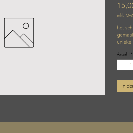
15,0
inkl. Mw
het sch
gemaakt
unieke 
Anzahl
*
In d