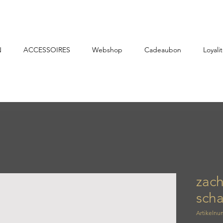
N
ACCESSOIRES
Webshop
Cadeaubon
Loyalit
zach
scha
Artikelnu