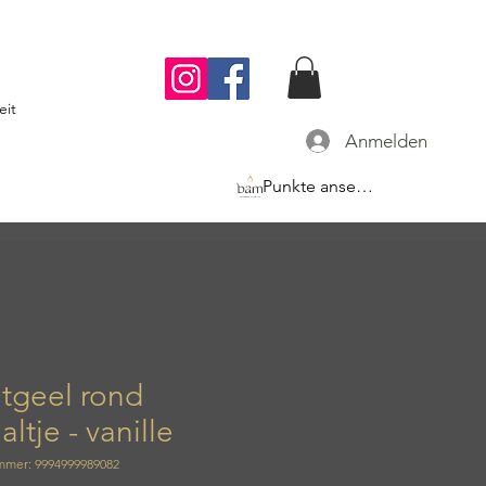
eit
Anmelden
Punkte ansehen
tgeel rond
altje - vanille
mmer: 9994999989082