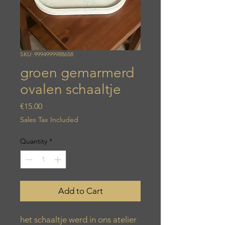
SKU: 9994999988658
groen gemarmerd
ovalen schaaltje
Price
€15.00
Sales Tax Included
Quantity
*
Add to Cart
het schaaltje werd in ons atelier