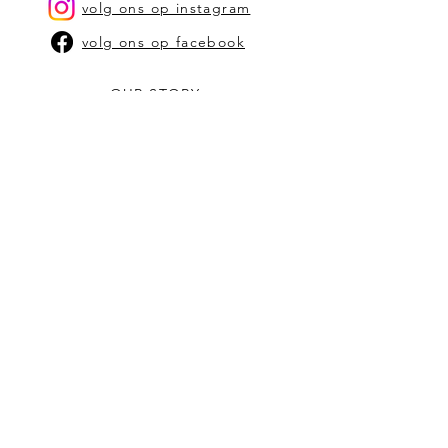
volg ons op instagram
volg ons op facebook
OUR STORY
CONTACT US
stephanie@bam-kaarsen.be
SHOP
SHOP OP TYPE KAARSEN
SHOP OP GEUR
VERKOOPPUNTEN
ALGEMENE VOORWAARDEN
schrijf je in op onze
nieuwbrief
Vul hier je email in: