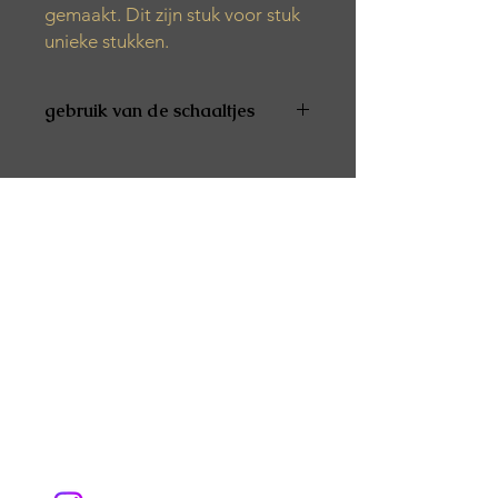
gemaakt. Dit zijn stuk voor stuk
unieke stukken.
gebruik van de schaaltjes
De producten zijn niet vaatwas- en
microgolfbestendig
De producten zijn niet geschikt voor
voeding
Alle producten worden met de hand
gemaakt. Het kan zijn dat er tijdens
het productieproces verschillende
luchtbelletjes, kleurvariaties of vlekjes
verschijnen.
Het product is afgewerkt met een
speciale was. Dit zorgt ervoor dat het
spatwaterbestendig is.
De producten kunnen best
schoongemaakt worden met een
propere, vochtige zachte doek