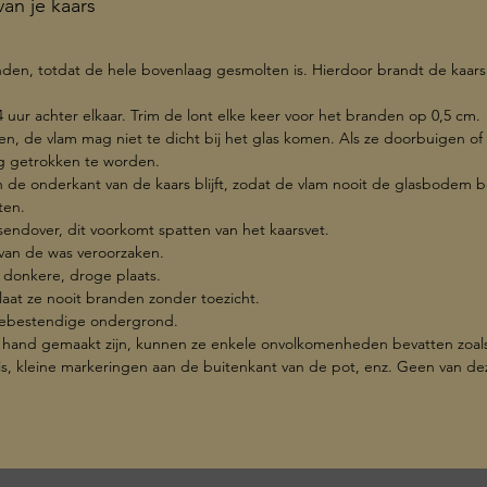
an je kaars
anden, totdat de hele bovenlaag gesmolten is. Hierdoor brandt de kaar
4 uur achter elkaar. Trim de lont elke keer voor het branden op 0,5 cm.
en, de vlam mag niet te dicht bij het glas komen. Als ze doorbuigen of 
og getrokken te worden.
an de onderkant van de kaars blijft, zodat de vlam nooit de glasbodem b
ten.
rsendover, dit voorkomt spatten van het kaarsvet.
 van de was veroorzaken.
 donkere, droge plaats.
, laat ze nooit branden zonder toezicht.
ittebestendige ondergrond.
 hand gemaakt zijn, kunnen ze enkele onvolkomenheden bevatten zoals 
 is, kleine markeringen aan de buitenkant van de pot, enz. Geen van d