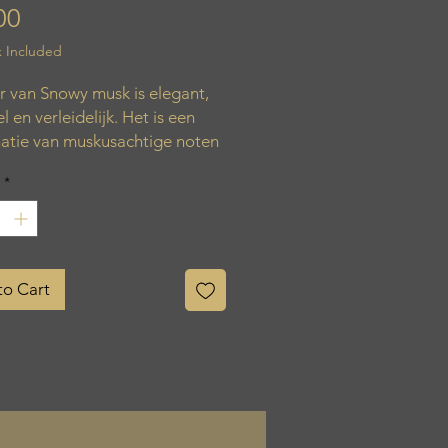
Price
00
x Included
r van Snowy musk is elegant,
l en verleidelijk. Het is een
atie van muskusachtige noten
se bloemige accenten. Het
*
en zachte en romige
oon, waardoor het een warm
gevend aroma uitstraalt.
ren: 65 uur
to Cart
er: 8 cm
: 9 cm
 190 g