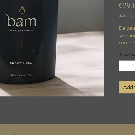
€29.
Sales Ta
De geu
sensuee
combin
en fris
Quantity
heeft e
ondert
en rust
Brandu
Add 
Diamet
Hoogte
Inhoud: