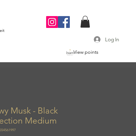
eit
Log In
View points
wy Musk - Black
lection Medium
554561997