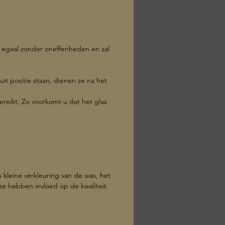
ren: 30 uur
: 7.5 cm
: 6 cm
s egaal zonder oneffenheden en zal
 100 g
uit positie staan, dienen ze na het
ereikt. Zo voorkomt u dat het glas
kleine verkleuring van de was, het
eze hebben invloed op de kwaliteit