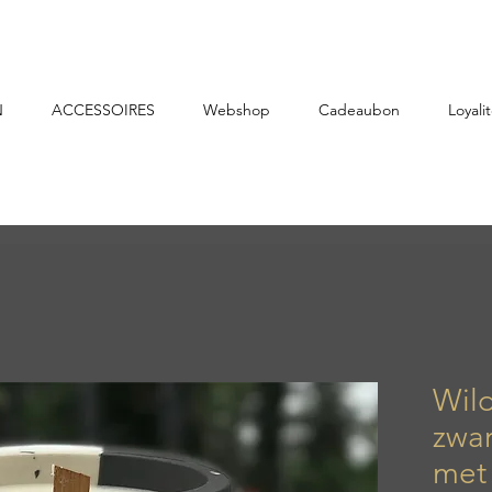
N
ACCESSOIRES
Webshop
Cadeaubon
Loyalit
Wild
zwar
met