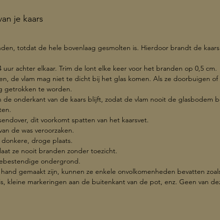
an je kaars
Brandu
breedte
Hoogte
anden, totdat de hele bovenlaag gesmolten is. Hierdoor brandt de kaar
Inhoud:
4 uur achter elkaar. Trim de lont elke keer voor het branden op 0,5 cm.
en, de vlam mag niet te dicht bij het glas komen. Als ze doorbuigen of 
og getrokken te worden.
an de onderkant van de kaars blijft, zodat de vlam nooit de glasbodem b
ten.
rsendover, dit voorkomt spatten van het kaarsvet.
 van de was veroorzaken.
 donkere, droge plaats.
, laat ze nooit branden zonder toezicht.
ittebestendige ondergrond.
 hand gemaakt zijn, kunnen ze enkele onvolkomenheden bevatten zoals 
 is, kleine markeringen aan de buitenkant van de pot, enz. Geen van d