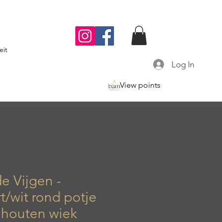
eit
Log In
View points
e Vijgen -
t/wit rond potje
 houten wiek