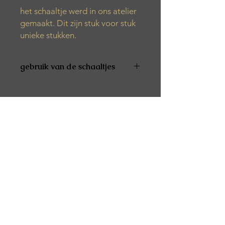
het schaaltje werd in ons atelier
gemaakt. Dit zijn stuk voor stuk
unieke stukken.
gebruik van de schaaltjes
De producten zijn niet vaatwas- en
microgolfbestendig
De producten zijn niet geschikt voor
voeding
Alle producten worden met de hand
gemaakt. Het kan zijn dat er tijdens
het productieproces verschillende
luchtbelletjes, kleurvariaties of vlekjes
verschijnen.
Het product is afgewerkt met een
speciale was. Dit zorgt ervoor dat het
spatwaterbestendig is.
De producten kunnen best
schoongemaakt worden met een