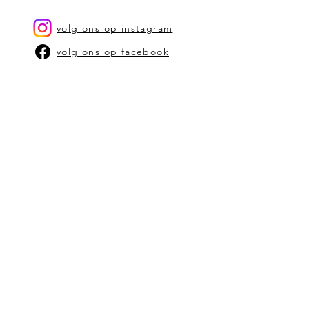
propere, vochtige zachte doek
volg ons op instagram
volg ons op facebook
OUR STORY
CONTACT US
stephanie@bam-kaarsen.be
SHOP
SHOP OP TYPE KAARSEN
SHOP OP GEUR
VERKOOPPUNTEN
ALGEMENE VOORWAARDEN
schrijf je in op onze
nieuwbrief
Vul hier je email in: