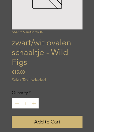
SKU: 9994000874710
zwart/wit ovalen
schaaltje - Wild
Figs
Price
€15.00
Sales Tax Included
Quantity
*
Add to Cart