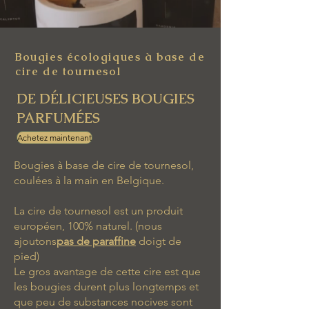
Bougies écologiques à base de
cire de tournesol
DE DÉLICIEUSES BOUGIES
PARFUMÉES
Achetez maintenant
Bougies à base de cire de tournesol,
coulées à la main en Belgique.
La cire de tournesol est un produit
européen, 100% naturel. (nous
ajoutons
pas de paraffine
doigt de
pied)
Le gros avantage de cette cire est que
les bougies durent plus longtemps et
que peu de substances nocives sont