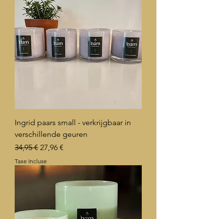
Ingrid paars small - verkrijgbaar in
verschillende geuren
Prix original
Prix promotionnel
34,95 €
27,96 €
Taxe Incluse