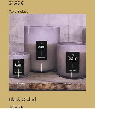
Prix
34,95 €
Taxe Incluse
Black Orchid
Prix
34,95 €
Taxe Incluse