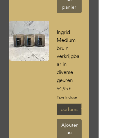
panier
Ingrid
Medium
bruin -
verkrijgba
ar in
diverse
geuren
Prix
64,95 €
Taxe Incluse
Ajouter
au