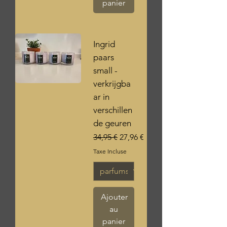
panier
Ingrid
paars
small -
verkrijgba
ar in
verschillen
de geuren
Prix original
Prix promotionnel
34,95 €
27,96 €
Taxe Incluse
Ajouter
au
panier