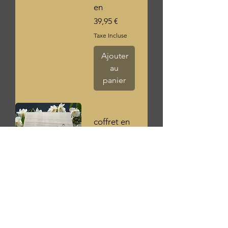
en
Prix
39,95 €
Taxe Incluse
Ajouter
au
panier
coffret en
bois avec
2 bougies
parfumées
gardénia
Prix
44,95 €
Taxe Incluse
Ajouter