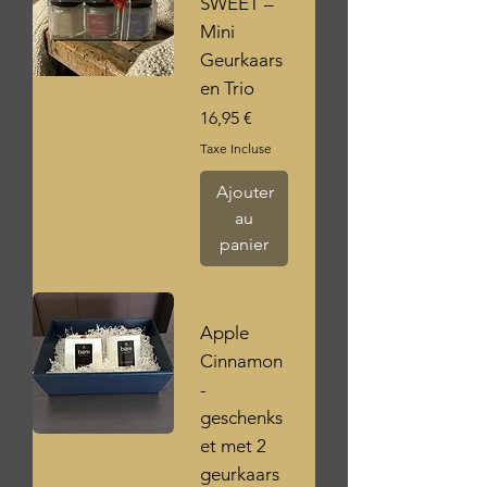
SWEET –
Mini
Geurkaars
en Trio
Prix
16,95 €
Taxe Incluse
Ajouter
au
panier
Apple
Cinnamon
-
geschenks
et met 2
geurkaars