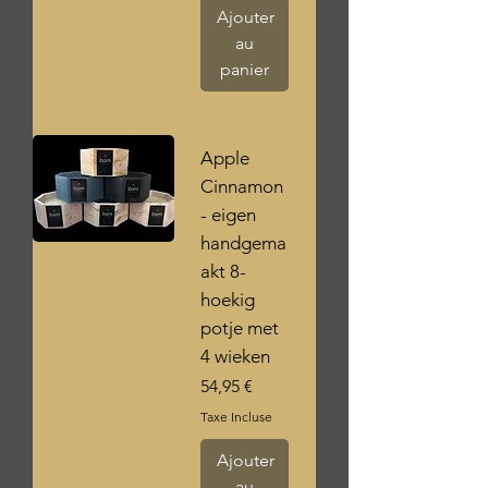
Ajouter
au
panier
Apple
Cinnamon
- eigen
handgema
akt 8-
hoekig
potje met
4 wieken
Prix
54,95 €
Taxe Incluse
Ajouter
au