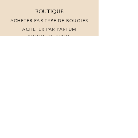
BOUTIQUE
ACHETER PAR TYPE DE BOUGIES
ACHETER PAR PARFUM
POINTS DE VENTE
TERMES ET CONDITIONS
Abonnez-vous à notre
newsletter
Vul hier je email in:
Schrijf in
Livraison GRATUITE en
Belgique à partir de 100€