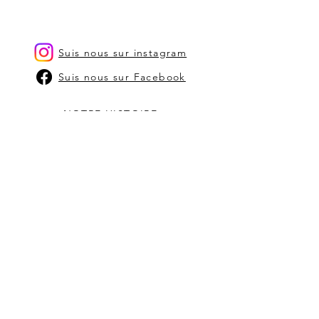
De producten kunnen best
schoongemaakt worden met een
propere, vochtige zachte doek
Suis nous sur instagram
Suis nous sur Facebook
NOTRE HISTOIRE
CONTACTEZ-NOUS
stephanie@bam-kaarsen.be
BOUTIQUE
ACHETER PAR TYPE DE BOUGIES
ACHETER PAR PARFUM
POINTS DE VENTE
TERMES ET CONDITIONS
Abonnez-vous à notre
newsletter