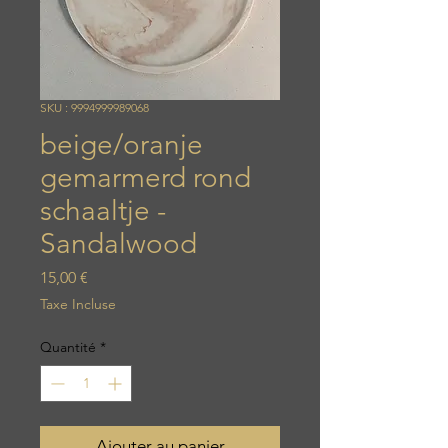
SKU : 9994999989068
beige/oranje
gemarmerd rond
schaaltje -
Sandalwood
Prix
15,00 €
Taxe Incluse
Quantité
*
Ajouter au panier