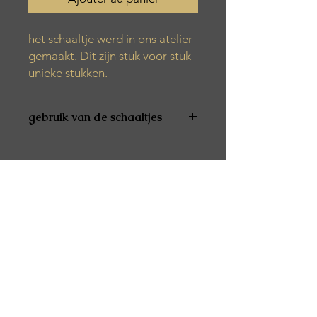
het schaaltje werd in ons atelier
gemaakt. Dit zijn stuk voor stuk
unieke stukken.
gebruik van de schaaltjes
De producten zijn niet vaatwas- en
microgolfbestendig
De producten zijn niet geschikt voor
voeding
Alle producten worden met de hand
gemaakt. Het kan zijn dat er tijdens
het productieproces verschillende
luchtbelletjes, kleurvariaties of vlekjes
verschijnen.
Het product is afgewerkt met een
speciale was. Dit zorgt ervoor dat het
spatwaterbestendig is.