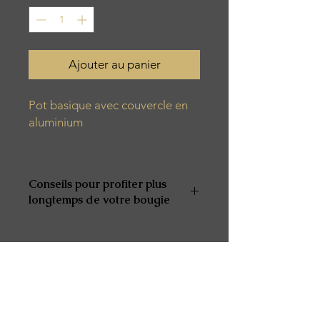
Ajouter au panier
Pot basique avec couvercle en
aluminium
Heures de combustion: 60 h
Diamètre: 8.5 cm
Conseils pour profiter plus
Hauteur: 7.5 cm
longtemps de votre bougie
Contenue: 210 g
1. Laissez la bougie brûler une
première fois jusqu'à ce que toute la
couche supérieure ait fondu. Cela
signifie que la bougie brûle
uniformément sans imperfections et
brûlera plus joliment et plus
longtemps.