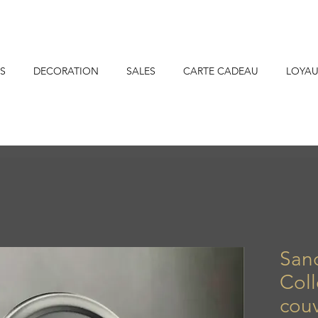
S
DECORATION
SALES
CARTE CADEAU
LOYAU
San
Col
couv