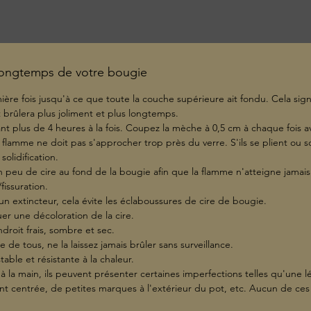
Hauteu
Conten
 longtemps de votre bougie
ière fois jusqu'à ce que toute la couche supérieure ait fondu. Cela sign
brûlera plus joliment et plus longtemps.
t plus de 4 heures à la fois. Coupez la mèche à 0,5 cm à chaque fois av
a flamme ne doit pas s'approcher trop près du verre. S'ils se plient ou s
solidification.
 un peu de cire au fond de la bougie afin que la flamme n'atteigne jama
fissuration.
un extincteur, cela évite les éclaboussures de cire de bougie.
r une décoloration de la cire.
droit frais, sombre et sec.
e de tous, ne la laissez jamais brûler sans surveillance.
table et résistante à la chaleur.
 à la main, ils peuvent présenter certaines imperfections telles qu'une l
t centrée, de petites marques à l'extérieur du pot, etc. Aucun de ces 