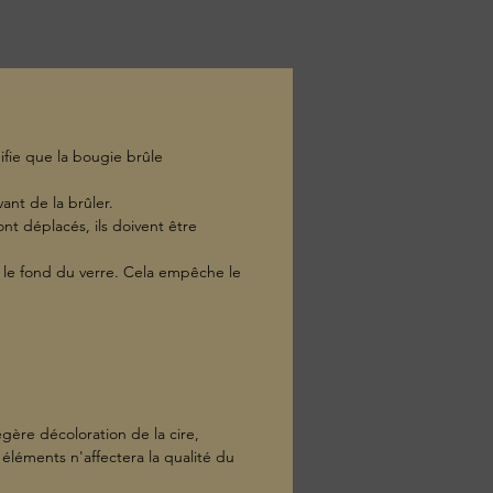
r: 7.5 cm
ue: 210 g
ifie que la bougie brûle
ant de la brûler.
ont déplacés, ils doivent être
is le fond du verre. Cela empêche le
égère décoloration de la cire,
éléments n'affectera la qualité du