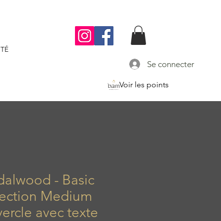
TÉ
Se connecter
Voir les points
dalwood - Basic
lection Medium
ercle avec texte