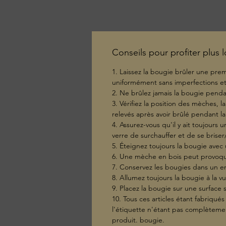
Conseils pour profiter plus
1. Laissez la bougie brûler une prem
uniformément sans imperfections et 
2. Ne brûlez jamais la bougie pendan
3. Vérifiez la position des mèches, l
relevés après avoir brûlé pendant la 
4. Assurez-vous qu'il y ait toujours
verre de surchauffer et de se briser/
5. Éteignez toujours la bougie avec 
6. Une mèche en bois peut provoque
7. Conservez les bougies dans un en
8. Allumez toujours la bougie à la vu
9. Placez la bougie sur une surface s
10. Tous ces articles étant fabriqués
l'étiquette n'étant pas complètemen
produit. bougie.