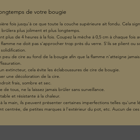
 longtemps de votre bougie
ière fois jusqu'à ce que toute la couche supérieure ait fondu. Cela sign
brûlera plus joliment et plus longtemps.
t plus de 4 heures à la fois. Coupez la mèche à 0,5 cm à chaque fois av
a flamme ne doit pas s'approcher trop près du verre. S'ils se plient ou s
solidification.
 un peu de cire au fond de la bougie afin que la flamme n'atteigne jama
fissuration.
un extincteur, cela évite les éclaboussures de cire de bougie.
r une décoloration de la cire.
droit frais, sombre et sec.
e de tous, ne la laissez jamais brûler sans surveillance.
table et résistante à la chaleur.
 à la main, ils peuvent présenter certaines imperfections telles qu'une l
t centrée, de petites marques à l'extérieur du pot, etc. Aucun de ces 