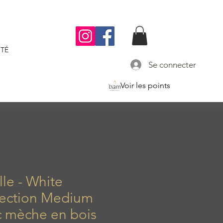
TÉ
Se connecter
Voir les points
lle - White
lection Medium
c mèche en bois