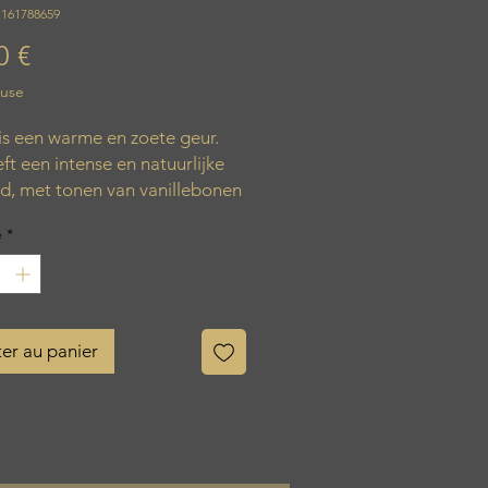
1161788659
Prix
0 €
luse
 is een warme en zoete geur.
ft een intense en natuurlijke
d, met tonen van vanillebonen
gen voor een zachte en
é
*
vende geur.
ren: 65 uur
er: 8 cm
: 9 cm
er au panier
 190 g