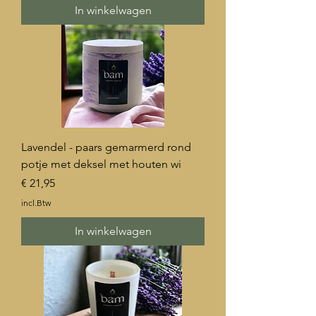
In winkelwagen
Lavendel - paars gemarmerd rond
potje met deksel met houten wi
Prijs
€ 21,95
incl.Btw
In winkelwagen