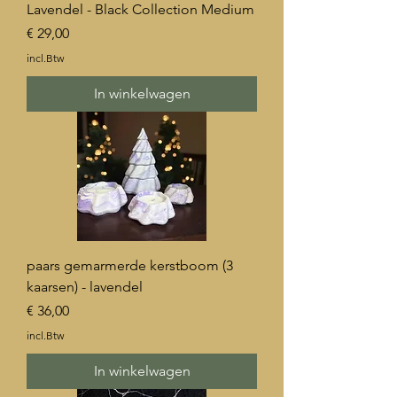
Lavendel - Black Collection Medium
Prijs
€ 29,00
incl.Btw
In winkelwagen
paars gemarmerde kerstboom (3
kaarsen) - lavendel
Prijs
€ 36,00
incl.Btw
In winkelwagen