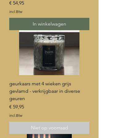
Prijs
€ 54,95
incl.Btw
In winkelwagen
geurkaars met 4 wieken grijs
gevlamd - verkrijgbaar in diverse
geuren
Prijs
€ 59,95
incl.Btw
Niet op voorraad