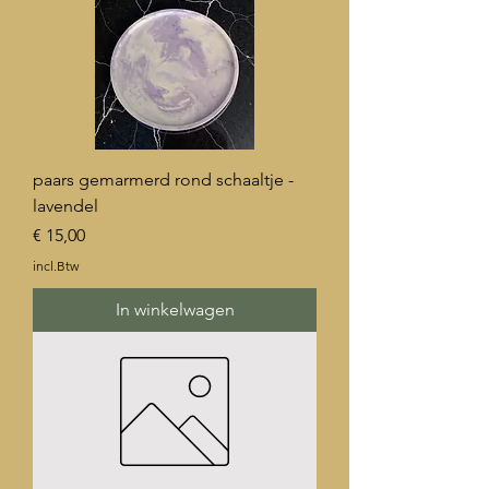
paars gemarmerd rond schaaltje -
lavendel
Prijs
€ 15,00
incl.Btw
In winkelwagen