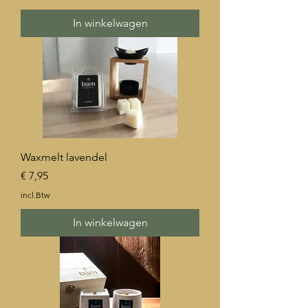
In winkelwagen
Waxmelt lavendel
Prijs
€ 7,95
incl.Btw
In winkelwagen