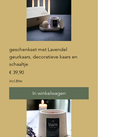
geschenkset met Lavendel
geurkaars, decoratieve kaars en
schaaltje
Prijs
€ 39,90
incl.Btw
In winkelwagen