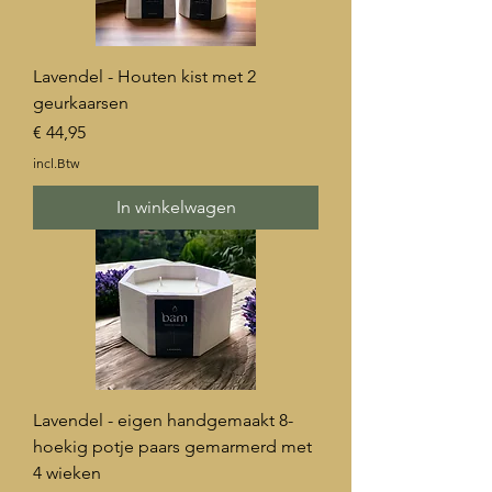
Lavendel - Houten kist met 2
geurkaarsen
Prijs
€ 44,95
incl.Btw
In winkelwagen
Lavendel - eigen handgemaakt 8-
hoekig potje paars gemarmerd met
4 wieken