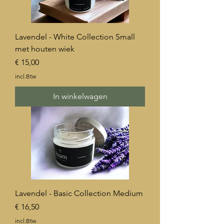
Lavendel - White Collection Small
met houten wiek
Prijs
€ 15,00
incl.Btw
In winkelwagen
Lavendel - Basic Collection Medium
Prijs
€ 16,50
incl.Btw