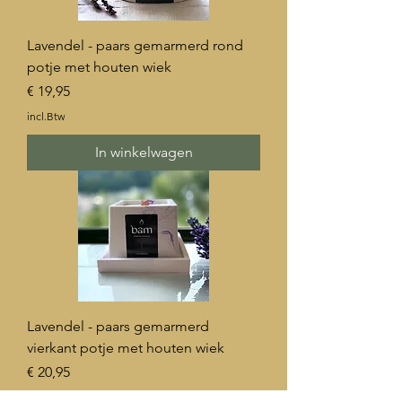
Lavendel - paars gemarmerd rond
potje met houten wiek
Prijs
€ 19,95
incl.Btw
In winkelwagen
Lavendel - paars gemarmerd
vierkant potje met houten wiek
Prijs
€ 20,95
incl.Btw