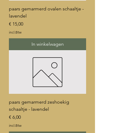
paars gemarmerd ovalen schaaltje -
lavendel
Prijs
€ 15,00
incl.Btw
In winkelwagen
paars gemarmerd zeshoekig
schaaltje - lavendel
Prijs
€ 6,00
incl.Btw