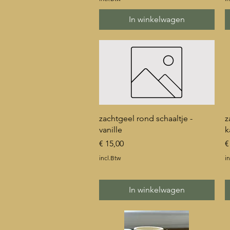
In winkelwagen
Snel overzicht
zachtgeel rond schaaltje -
z
vanille
k
Prijs
P
€ 15,00
€
incl.Btw
in
In winkelwagen