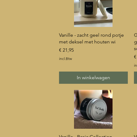
Snel overzicht
Vanille - zacht geel rond potje
G
met deksel met houten wi
g
s
Prijs
€ 21,95
P
€
incl.Btw
in
In winkelwagen
Snel overzicht
Vanille - Basic Collection
V