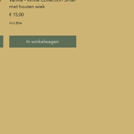
met houten wiek
Prijs
€ 15,00
incl.Btw
In winkelwagen