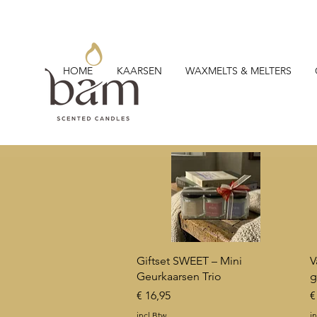
HOME
KAARSEN
WAXMELTS & MELTERS
Snel overzicht
Giftset SWEET – Mini
V
Geurkaarsen Trio
g
Prijs
P
€ 16,95
€
incl.Btw
in