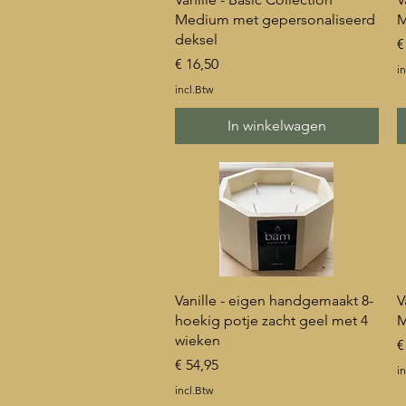
Medium met gepersonaliseerd
M
deksel
P
€
Prijs
€ 16,50
in
incl.Btw
In winkelwagen
Snel overzicht
Vanille - eigen handgemaakt 8-
V
hoekig potje zacht geel met 4
M
wieken
P
€
Prijs
€ 54,95
in
incl.Btw