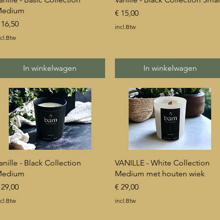
edium
Prijs
€ 15,00
rijs
 16,50
incl.Btw
cl.Btw
In winkelwagen
In winkelwagen
Snel overzicht
Snel overzicht
anille - Black Collection
VANILLE - White Collection
edium
Medium met houten wiek
rijs
Prijs
 29,00
€ 29,00
cl.Btw
incl.Btw