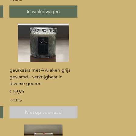
In winkelwagen
Snel overzicht
geurkaars met 4 wieken grijs
gevlamd - verkrijgbaar in
diverse geuren
Prijs
€ 59,95
incl.Btw
Niet op voorraad