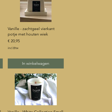
Snel overzicht
Vanille - zachtgeel vierkant
potje met houten wiek
Prijs
€ 20,95
incl.Btw
In winkelwagen
Snel overzicht
l
Vanille - White Collection Small