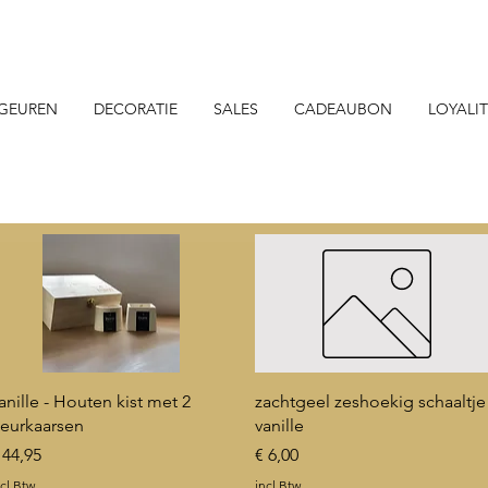
GEUREN
DECORATIE
SALES
CADEAUBON
LOYALIT
Snel overzicht
Snel overzicht
anille - Houten kist met 2
zachtgeel zeshoekig schaaltje 
eurkaarsen
vanille
rijs
Prijs
 44,95
€ 6,00
cl.Btw
incl.Btw