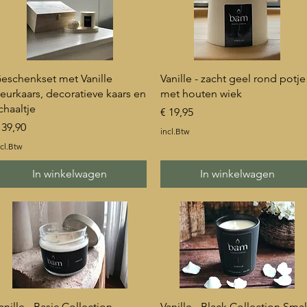
Snel overzicht
Snel overzicht
eschenkset met Vanille
Vanille - zacht geel rond potje
eurkaars, decoratieve kaars en
met houten wiek
chaaltje
Prijs
€ 19,95
rijs
 39,90
incl.Btw
cl.Btw
In winkelwagen
In winkelwagen
Snel overzicht
Snel overzicht
anille - Basic Collection
Vanille - Black Collection Smal