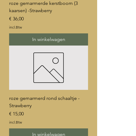
roze gemarmerde kerstboom (3
kaarsen) -Strawberry
Prijs
€ 36,00
incl.Btw
In winkelwagen
roze gemarmerd rond schaaltje -
Strawberry
Prijs
€ 15,00
incl.Btw
In winkelwagen