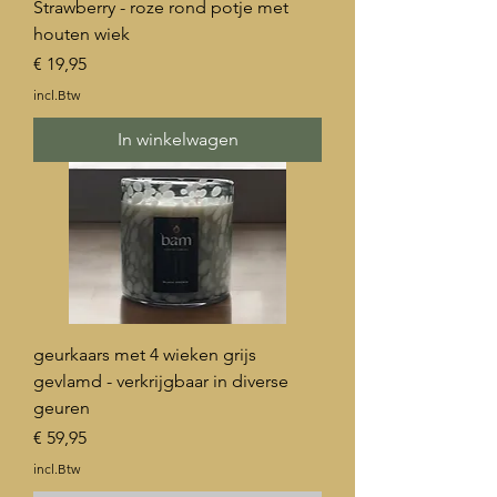
Strawberry - roze rond potje met
houten wiek
Prijs
€ 19,95
incl.Btw
In winkelwagen
geurkaars met 4 wieken grijs
gevlamd - verkrijgbaar in diverse
geuren
Prijs
€ 59,95
incl.Btw