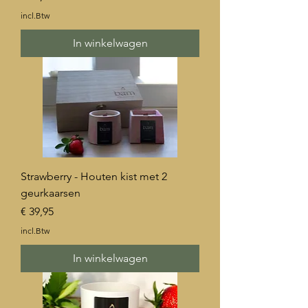
incl.Btw
In winkelwagen
Strawberry - Houten kist met 2
geurkaarsen
Prijs
€ 39,95
incl.Btw
In winkelwagen