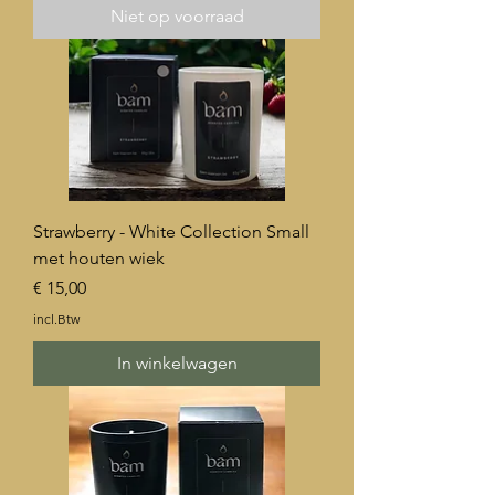
Niet op voorraad
Strawberry - White Collection Small
met houten wiek
Prijs
€ 15,00
incl.Btw
In winkelwagen