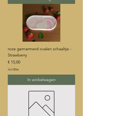
roze gemarmerd ovalen schaaltje -
Strawberry
Prijs
€ 15,00
incl.Btw
In winkelwagen