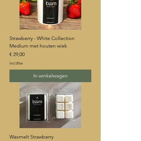
Strawberry - White Collection
Medium met houten wiek
Prijs
€ 29,00
incl.Btw
In winkelwagen
Waxmelt Strawberry