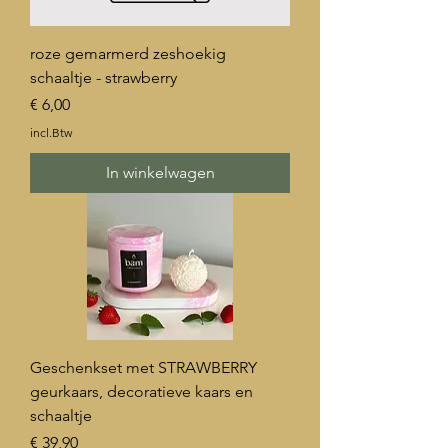
roze gemarmerd zeshoekig
schaaltje - strawberry
Prijs
€ 6,00
incl.Btw
In winkelwagen
Geschenkset met STRAWBERRY
geurkaars, decoratieve kaars en
schaaltje
Prijs
€ 39,90