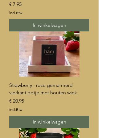
Prijs
€ 7,95
incl.Btw
In winkelwagen
Strawberry - roze gemarmerd
vierkant potje met houten wiek
Prijs
€ 20,95
incl.Btw
In winkelwagen