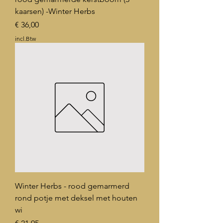
kaarsen) -Winter Herbs
Prijs
€ 36,00
incl.Btw
Winter Herbs - rood gemarmerd
rond potje met deksel met houten
wi
Prijs