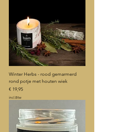
Winter Herbs - rood gemarmerd
rond potje met houten wiek
Prijs
€ 19,95
incl.Btw