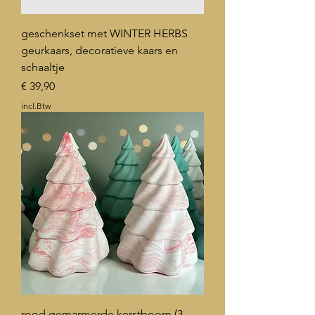
geschenkset met WINTER HERBS
geurkaars, decoratieve kaars en
schaaltje
Prijs
€ 39,90
incl.Btw
rood gemarmerde kerstboom (3