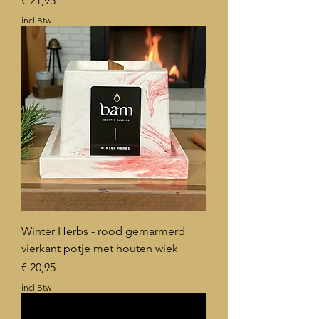
€ 21,95
incl.Btw
Winter Herbs - rood gemarmerd
vierkant potje met houten wiek
Prijs
€ 20,95
incl.Btw