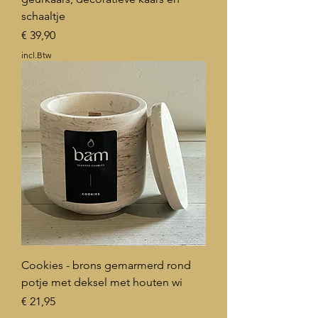
schaaltje
Prijs
€ 39,90
incl.Btw
Cookies - brons gemarmerd rond
potje met deksel met houten wi
Prijs
€ 21,95