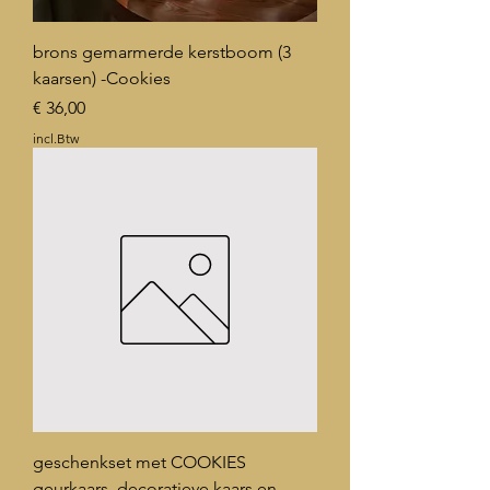
brons gemarmerde kerstboom (3
kaarsen) -Cookies
Prijs
€ 36,00
incl.Btw
geschenkset met COOKIES
geurkaars, decoratieve kaars en