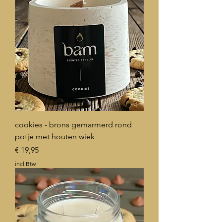
cookies - brons gemarmerd rond
potje met houten wiek
Prijs
€ 19,95
incl.Btw