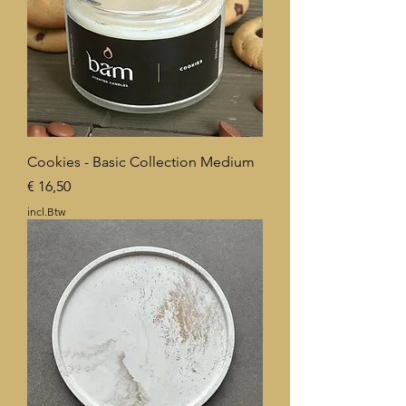
Cookies - Basic Collection Medium
Prijs
€ 16,50
incl.Btw