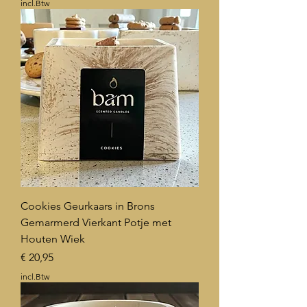
incl.Btw
Cookies Geurkaars in Brons
Gemarmerd Vierkant Potje met
Houten Wiek
Prijs
€ 20,95
incl.Btw