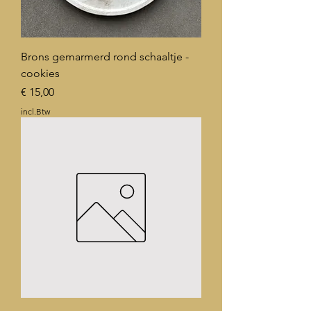
Brons gemarmerd rond schaaltje -
cookies
Prijs
€ 15,00
incl.Btw