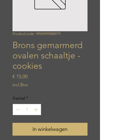
Productcode: 9994999988979
Brons gemarmerd
ovalen schaaltje -
cookies
Prijs
€ 15,00
incl.Btw
Aantal
*
In winkelwagen