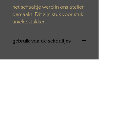
het schaaltje werd in ons atelier
gemaakt. Dit zijn stuk voor stuk
unieke stukken.
gebruik van de schaaltjes
De producten zijn niet vaatwas- en
microgolfbestendig
De producten zijn niet geschikt voor
voeding
Alle producten worden met de hand
gemaakt. Het kan zijn dat er tijdens
het productieproces verschillende
luchtbelletjes, kleurvariaties of vlekjes
verschijnen.
Het product is afgewerkt met een
speciale was. Dit zorgt ervoor dat het
spatwaterbestendig is.
De producten kunnen best
schoongemaakt worden met een