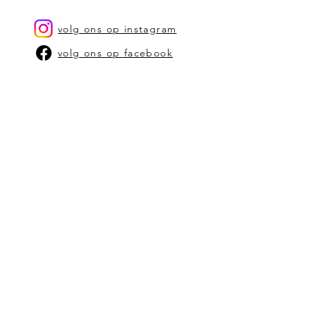
propere, vochtige zachte doek
volg ons op instagram
volg ons op facebook
OUR STORY
CONTACT US
stephanie@bam-kaarsen.be
SHOP
SHOP OP TYPE KAARSEN
SHOP OP GEUR
VERKOOPPUNTEN
ALGEMENE VOORWAARDEN
schrijf je in op onze
nieuwbrief
Vul hier je email in: