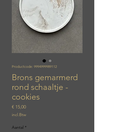
Productcode: 9994999989112
Brons gemarmerd
rond schaaltje -
cookies
Prijs
€ 15,00
incl.Btw
Aantal
*