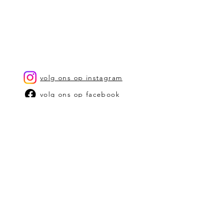
verschijnen.
Het product is afgewerkt met een
speciale was. Dit zorgt ervoor dat het
spatwaterbestendig is.
De producten kunnen best
schoongemaakt worden met een
propere, vochtige zachte doek
volg ons op instagram
volg ons op facebook
OUR STORY
CONTACT US
stephanie@bam-kaarsen.be
SHOP
SHOP OP TYPE KAARSEN
SHOP OP GEUR
VERKOOPPUNTEN