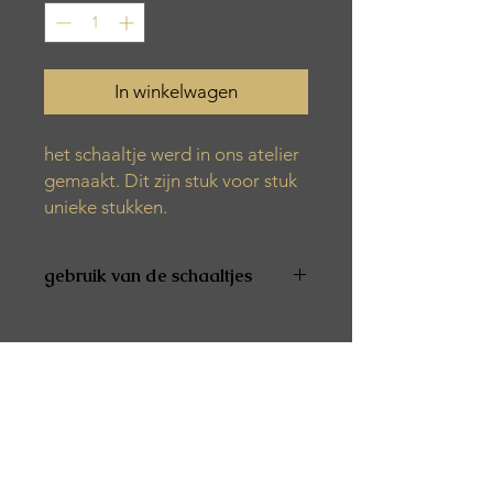
In winkelwagen
het schaaltje werd in ons atelier
gemaakt. Dit zijn stuk voor stuk
unieke stukken.
gebruik van de schaaltjes
De producten zijn niet vaatwas- en
microgolfbestendig
De producten zijn niet geschikt voor
voeding
Alle producten worden met de hand
gemaakt. Het kan zijn dat er tijdens
het productieproces verschillende
luchtbelletjes, kleurvariaties of vlekjes