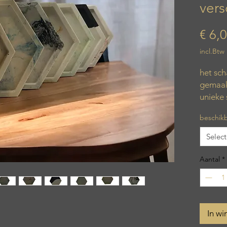
vers
€ 6,
incl.Btw
het sch
gemaakt
unieke 
beschikb
Selec
Aantal
*
In w