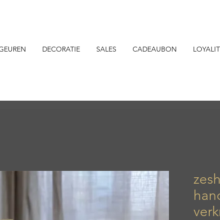
GEUREN
DECORATIE
SALES
CADEAUBON
LOYALIT
zesh
han
verk