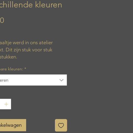
chillende kleuren
Prijs
00
aaltje werd in ons atelier
. Dit zijn stuk voor stuk
stukken.
are kleuren:
*
teren
inkelwagen