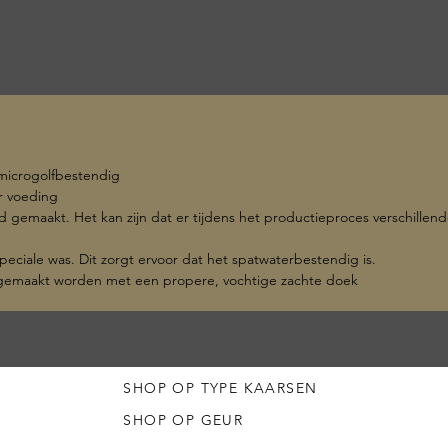
 microgolfbestendig
r voeding
emaakt. Het kan zijn dat er tijdens het productieproces verschillende l
eciale was. Dit zorgt ervoor dat het spatwaterbestendig is.
emaakt worden met een propere, vochtige zachte doek
P
SHOP OP TYPE KAARSEN
SHOP OP GEUR