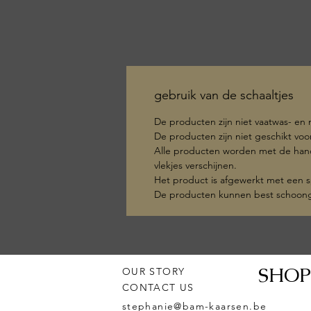
gebruik van de schaaltjes
De producten zijn niet vaatwas- en
De producten zijn niet geschikt voo
Alle producten worden met de hand g
vlekjes verschijnen.
Het product is afgewerkt met een sp
De producten kunnen best schoong
SHO
OUR STORY
CONTACT US
stephanie@bam-kaarsen.be