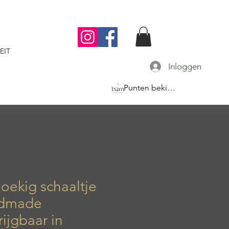
EIT
Inloggen
Punten bekijken
oekig schaaltje
dmade
rijgbaar in