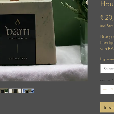
Hou
€ 20
incl.Btw
Breng r
handge
van BA
met zo
bijpass
vierkan
vervaar
Selec
Dankzij
een gez
Aantal
*
een wa
De fris
verkwi
In w
subtiel