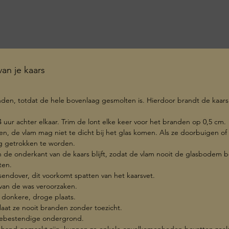
bladere
Ideaal 
extra f
een lux
geven.
an je kaars
Deze g
van 10
anden, totdat de hele bovenlaag gesmolten is. Hierdoor brandt de kaar
een du
langer 
4 uur achter elkaar. Trim de lont elke keer voor het branden op 0,5 cm.
stoffen
en, de vlam mag niet te dicht bij het glas komen. Als ze doorbuigen of 
kaars 
og getrokken te worden.
in Belg
an de onderkant van de kaars blijft, zodat de vlam nooit de glasbodem b
Kenmer
ten.
Hand
rsendover, dit voorkomt spatten van het kaarsvet.
 van de was veroorzaken.
Hout
 donkere, droge plaats.
effe
, laat ze nooit branden zonder toezicht.
Fris
ittebestendige ondergrond.
Gema
 hand gemaakt zijn, kunnen ze enkele onvolkomenheden bevatten zoals 