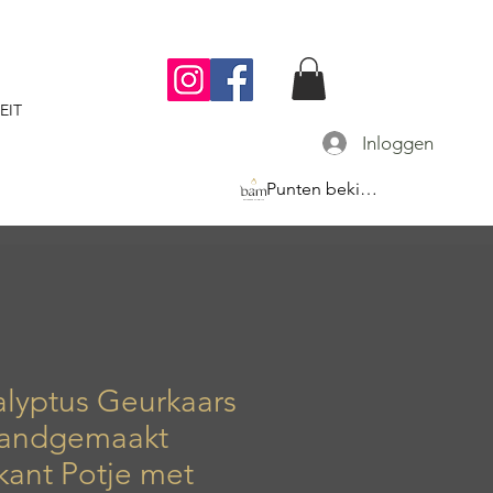
EIT
Inloggen
Punten bekijken
lyptus Geurkaars
Handgemaakt
kant Potje met