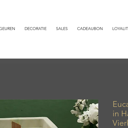
GEUREN
DECORATIE
SALES
CADEAUBON
LOYALIT
Euca
in 
Vier