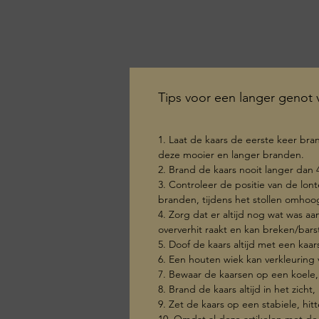
Tips voor een langer genot v
1. Laat de kaars de eerste keer br
deze mooier en langer branden.
2. Brand de kaars nooit langer dan 
3. Controleer de positie van de lont
branden, tijdens het stollen omho
4. Zorg dat er altijd nog wat was a
oververhit raakt en kan breken/bars
5. Doof de kaars altijd met een kaa
6. Een houten wiek kan verkleuring
7. Bewaar de kaarsen op een koele,
8. Brand de kaars altijd in het zicht
9. Zet de kaars op een stabiele, h
10. Omdat al deze artikelen met de