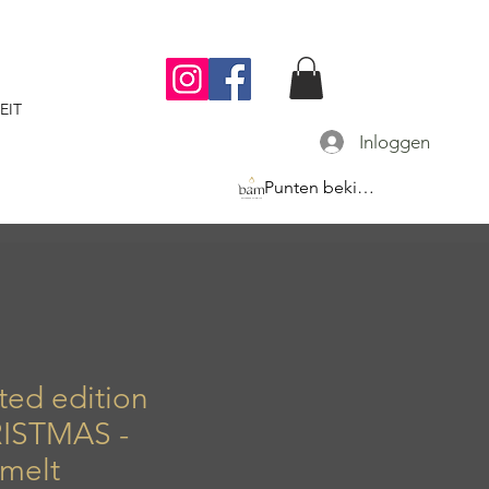
EIT
Inloggen
Punten bekijken
ted edition
ISTMAS -
melt