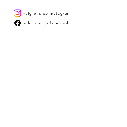
volg ons op instagram
volg ons op facebook
OUR STORY
CONTACT US
stephanie@bam-kaarsen.be
SHOP
SHOP OP TYPE KAARSEN
SHOP OP GEUR
VERKOOPPUNTEN
ALGEMENE VOORWAARDEN
schrijf je in op onze
nieuwbrief
Vul hier je email in: