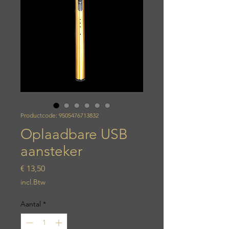
Productcode: 9505476713832
Oplaadbare USB
aansteker
Prijs
€ 13,50
incl.Btw
Aantal
*