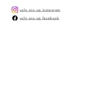
propere, vochtige zachte doek
volg ons op instagram
volg ons op facebook
OUR STORY
CONTACT US
stephanie@bam-kaarsen.be
SHOP
SHOP OP TYPE KAARSEN
SHOP OP GEUR
VERKOOPPUNTEN
ALGEMENE VOORWAARDEN
schrijf je in op onze
nieuwbrief
Vul hier je email in: