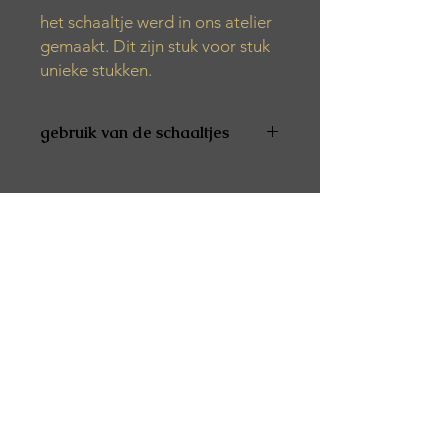
het schaaltje werd in ons atelier
gemaakt. Dit zijn stuk voor stuk
unieke stukken.
gebruik van de schaaltjes
De producten zijn niet vaatwas- en
microgolfbestendig
De producten zijn niet geschikt voor
voeding
Alle producten worden met de hand
gemaakt. Het kan zijn dat er tijdens
het productieproces verschillende
luchtbelletjes, kleurvariaties of vlekjes
verschijnen.
Het product is afgewerkt met een
speciale was. Dit zorgt ervoor dat het
spatwaterbestendig is.
De producten kunnen best
schoongemaakt worden met een