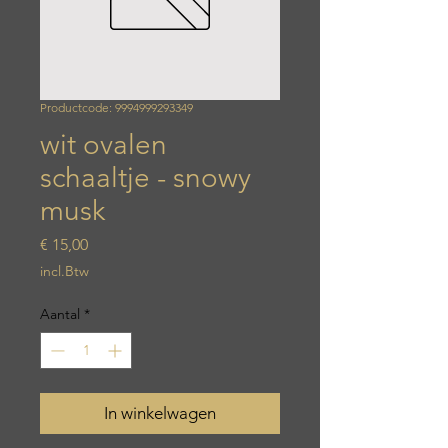
Productcode: 9994999293349
wit ovalen
schaaltje - snowy
musk
Prijs
€ 15,00
incl.Btw
Aantal
*
In winkelwagen