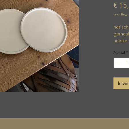
€ 15
incl.Btw
het sch
gemaakt
unieke 
Aantal
*
In w