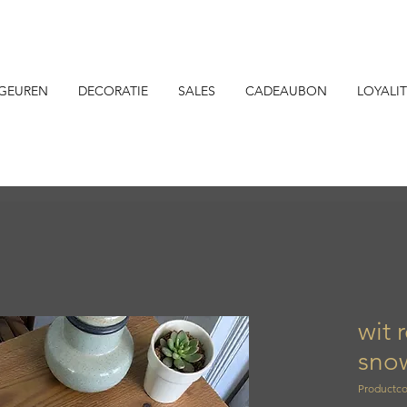
GEUREN
DECORATIE
SALES
CADEAUBON
LOYALIT
wit 
sno
Productco