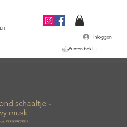
EIT
Inloggen
Punten bekijken
rond schaaltje -
wy musk
de: 9994999989051