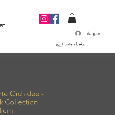
EIT
Inloggen
Punten bekijken
te Orchidee -
k Collection
ium