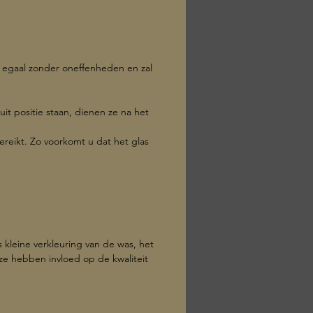
er: 8 cm
: 9 cm
 190 g
s egaal zonder oneffenheden en zal
uit positie staan, dienen ze na het
ereikt. Zo voorkomt u dat het glas
kleine verkleuring van de was, het
eze hebben invloed op de kwaliteit