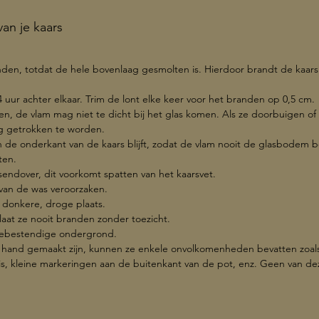
Diamet
an je kaars
Hoogte
Inhoud:
anden, totdat de hele bovenlaag gesmolten is. Hierdoor brandt de kaar
4 uur achter elkaar. Trim de lont elke keer voor het branden op 0,5 cm.
en, de vlam mag niet te dicht bij het glas komen. Als ze doorbuigen of 
og getrokken te worden.
an de onderkant van de kaars blijft, zodat de vlam nooit de glasbodem b
ten.
rsendover, dit voorkomt spatten van het kaarsvet.
 van de was veroorzaken.
 donkere, droge plaats.
, laat ze nooit branden zonder toezicht.
ittebestendige ondergrond.
 hand gemaakt zijn, kunnen ze enkele onvolkomenheden bevatten zoals 
 is, kleine markeringen aan de buitenkant van de pot, enz. Geen van d